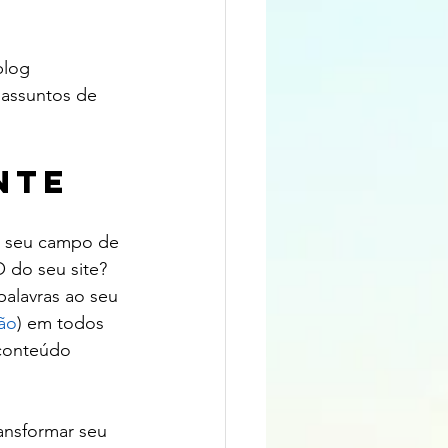
blog 
 assuntos de 
nte
m seu campo de 
O do seu site? 
palavras ao seu 
ão
) em todos 
 conteúdo 
ansformar seu 