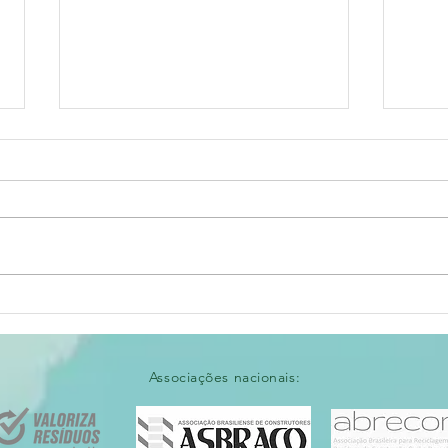
Tempo de
Pr
mudanças
pa
av
Associações nacionais: