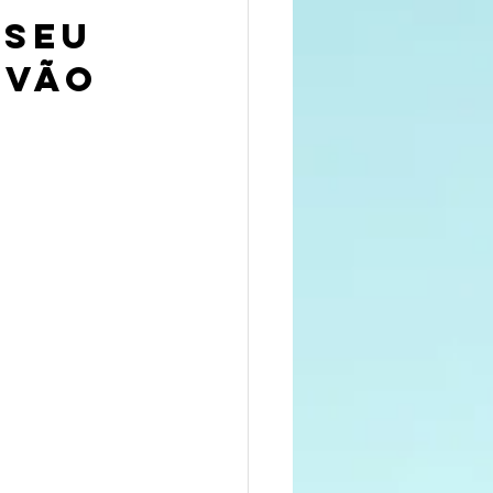
 seu 
 vão 