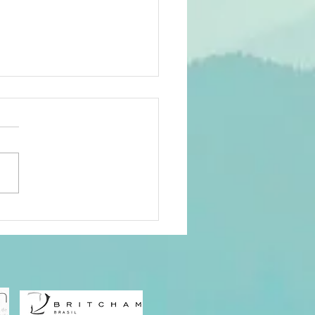
epare-se
ra uma
entura