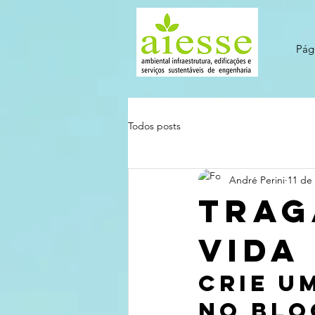
Pági
Todos posts
André Perini
11 de
Trag
vida
Crie u
no blo