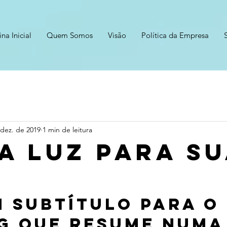
na Inicial
Quem Somos
Visão
Política da Empresa
 dez. de 2019
1 min de leitura
a luz para s
m subtítulo para o
g que resume numa