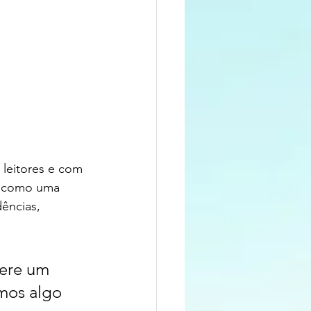
leitores e com 
so como uma 
ências, 
ere um 
mos algo 